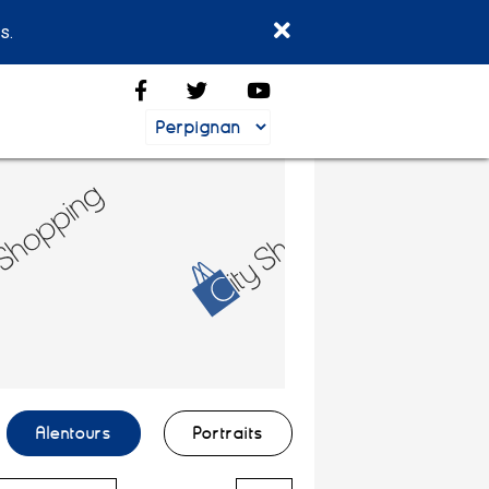
s.
Alentours
Portraits