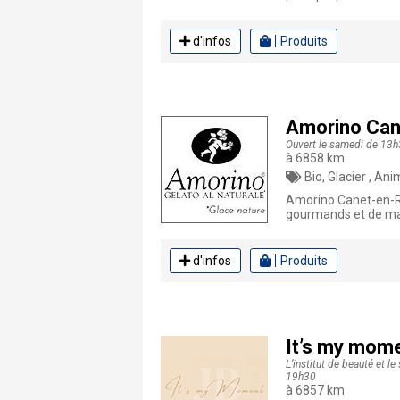
d'infos
Produits
Amorino Can
Ouvert le samedi de 13h
à 6858 km
Bio, Glacier , An
Amorino Canet-en-Ro
gourmands et de mac
d'infos
Produits
It’s my mom
L’institut de beauté et l
19h30
à 6857 km