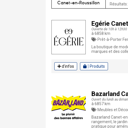
Canet-en-Roussillon
Résultats:
Egérie Canet
Ouverte de 10h à 12h30 e
à 6858 km
Prêt-à-Porter Femme, 
La boutique de mod
marques et des coll
d'infos
Produits
Bazarland Ca
Ouvert du lundi au dima
à 6857 km
Meubles et Décoration, Br
Bazarland Canet-en-R
rangement, le jardin
pratique pour aména