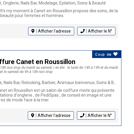
, Onglerie, Nails Bar, Modelage, Epilation, Soins & Beauté
 It’s my moment à Canet-en-Roussillon propose des soins, de la
n beauté pour femmes et hommes.
Afficher l'adresse
Afficher le N°
Coup de
iffure Canet en Roussillon
à 18h non stop du mardi au samedi / en été : le lundi de 14h à 19h et du mardi
 et le samedi de 9h à 18h non stop
, Nails Bar, Relooking, Barbier, Animaux bienvenus, Soins & Beauté
anet en Roussillon est un salon de coiffure mixte qui présente
tions d'onglerie , de PediSpas , de conseil en image et une
res de mode face à la mer.
Afficher l'adresse
Afficher le N°