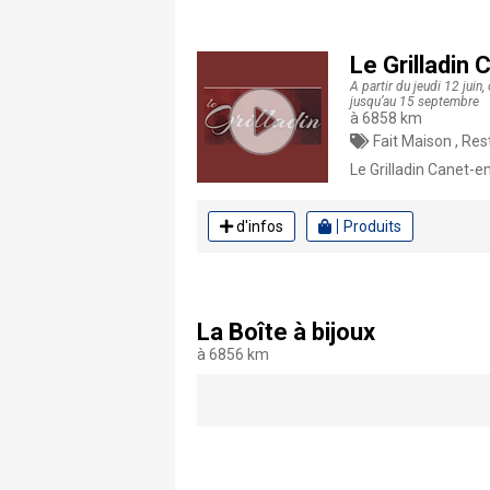
Le Grilladin
A partir du jeudi 12 jui
jusqu’au 15 septembre
à 6858 km
Fait Maison , Res
Le Grilladin Canet-en
d'infos
Produits
La Boîte à bijoux
à 6856 km