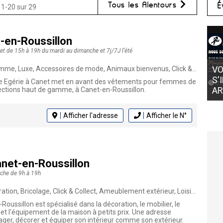
Tous les Alentours
É
 1-20 sur 29
-en-Roussillon
t de 15h à 19h du mardi au dimanche et 7j/7J l’été
OÙ
VOTRE GLACIER AMORINO
CR
Luxe, Accessoires de mode, Animaux bienvenus, Click & Collect, Mode, Bijoux
S'INSTALLE CHEZ MONSIEUR
AC
e Egérie à Canet met en avant des vêtements pour femmes de
ARTHUR À ST CYPRIEN AU PORT
N
ections haut de gamme, à Canet-en-Roussillon.
Afficher l'adresse
Afficher le N°
net-en-Roussillon
nche de 9h à 19h
icolage, Click & Collect, Ameublement extérieur, Loisirs créatifs, Jardin, Maison & Déco
oussillon est spécialisé dans la décoration, le mobilier, le
 et l'équipement de la maison à petits prix. Une adresse
ger, décorer et équiper son intérieur comme son extérieur.