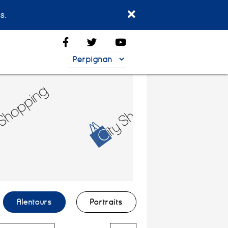
s.
Alentours
Portraits