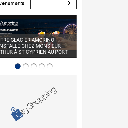
vènements
OÙ TROUVER DES LU
TRE GLACIER AMORINO
CRÉATEURS À PERPI
INSTALLE CHEZ MONSIEUR
ACUITIS PERPIGNAN
THUR À ST CYPRIEN AU PORT
NORD