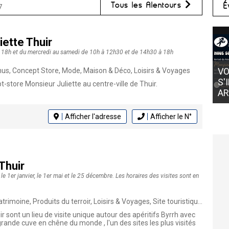
Tous les Alentours
É
7
iette Thuir
à 18h et du mercredi au samedi de 10h à 12h30 et de 14h30 à 18h
VOTRE GLACIER 
s, Concept Store, Mode, Maison & Déco, Loisirs & Voyages
S'INSTALLE CHEZ
-store Monsieur Juliette au centre-ville de Thuir.
ARTHUR À ST CYP
Afficher l'adresse
Afficher le N°
Thuir
 le 1er janvier, le 1er mai et le 25 décembre. Les horaires des visites sont en
oine, Produits du terroir, Loisirs & Voyages, Site touristique, Produits catalans
r sont un lieu de visite unique autour des apéritifs Byrrh avec
ande cuve en chêne du monde , l'un des sites les plus visités