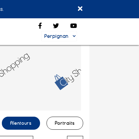
s.
Alentours
Portraits