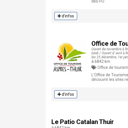
des PO .
d'infos
Office de To
Ouvert de novembre à fi
lundi / Ouvert d' avril à
les 25 décembre, 1er janv
à 6842 km
Office de tourisme,
L'Office de Tourisme
découvrir les sites 
d'infos
Le Patio Catalan Thuir
à 6842 km