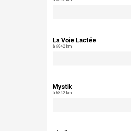
La Voie Lactée
à 6842 km
Mystik
à 6842 km