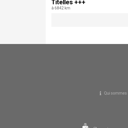
Titelles +++
à 6842 km
Qui sommes 