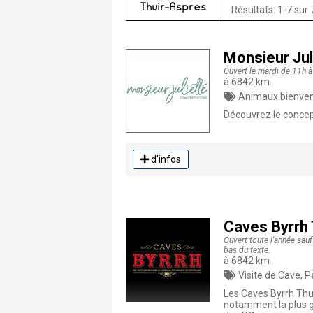
Thuir-Aspres
Résultats: 1-7 sur 
Monsieur Jul
Ouvert le mardi de 11h 
à 6842 km
Animaux bienvenu
Découvrez le concept
d'infos
Caves Byrrh 
Ouvert toute l'année sauf
bas du texte.
à 6842 km
Visite de Cave, Patrim
Les Caves Byrrh Thui
notamment la plus gr