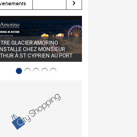
vènements
OÙ TROUVER DES LUNETTES DE
AMORINO
CRÉATEURS À PERPIGNAN ? CHEZ
 MONSIEUR
ACUITIS PERPIGNAN POLYGONE
RIEN AU PORT
NORD