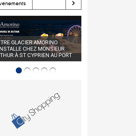
vènements
OÙ TROUVER DES LU
TRE GLACIER AMORINO
CRÉATEURS À PERPI
INSTALLE CHEZ MONSIEUR
ACUITIS PERPIGNAN
THUR À ST CYPRIEN AU PORT
NORD