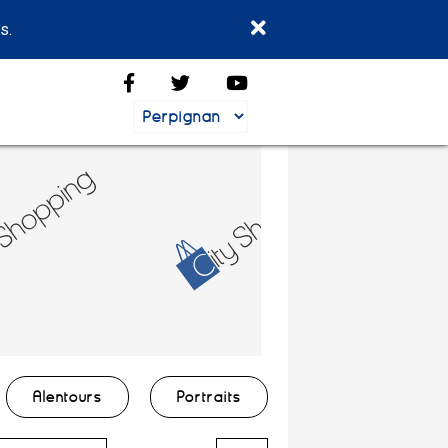
s.
Alentours
Portraits