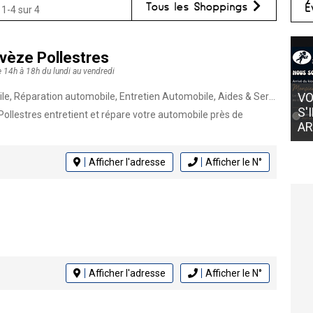
Tous les Shoppings
É
 1-4 sur 4
vèze Pollestres
e 14h à 18h du lundi au vendredi
VO
, Réparation automobile, Entretien Automobile, Aides & Services
S'
ollestres entretient et répare votre automobile près de
AR
Afficher l'adresse
Afficher le N°
Afficher l'adresse
Afficher le N°