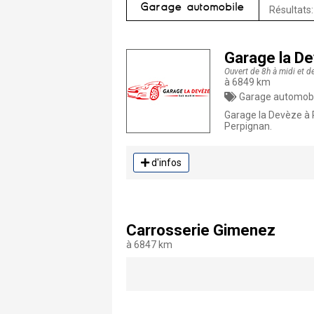
Garage automobile
Résultats:
Garage la De
Ouvert de 8h à midi et d
à 6849 km
Garage automobile
Garage la Devèze à P
Perpignan.
d'infos
Carrosserie Gimenez
à 6847 km