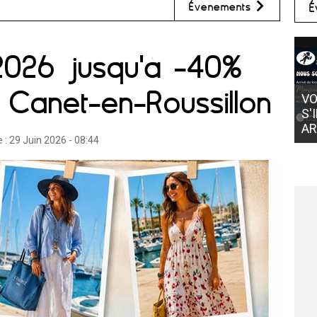
Évènements
É
2026 jusqu'à -40%
 Canet-en-Roussillon
VOTRE GLACIER AMORINO
S'INSTALLE CHEZ MONSIEUR
ARTHUR À ST CYPRIEN AU PORT
e :
29 Juin 2026 - 08:44