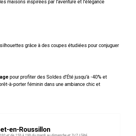
ndes maisons inspirées par l'aventure et l'élégance
 silhouettes grâce à des coupes étudiées pour conjuguer
lage
pour profiter des Soldes d'Été jusqu'à -40% et
prêt-à-porter féminin dans une ambiance chic et
et-en-Roussillon
30 et de 15h à 19h du mardi au dimanche et 7j/7J l’été