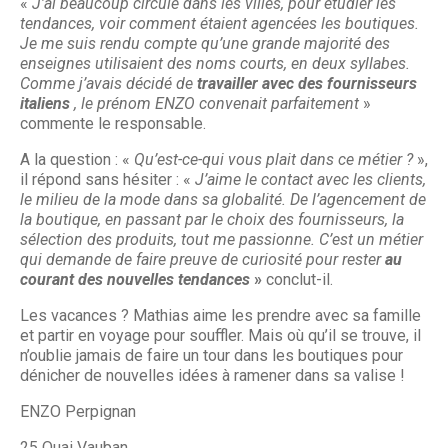
«
J’ai beaucoup circulé dans les villes, pour étudier les
tendances, voir comment étaient agencées les boutiques.
Je me suis rendu compte qu’une grande majorité des
enseignes utilisaient des noms courts, en deux syllabes.
Comme j’avais décidé de
travailler avec des fournisseurs
italiens
, le prénom ENZO convenait parfaitement
»
commente le responsable.
A la question : «
Qu’est-ce-qui vous plait dans ce métier ?
»,
il répond sans hésiter : «
J’aime le contact avec les clients,
le milieu de la mode dans sa globalité. De l’agencement de
la boutique, en passant par le choix des fournisseurs, la
sélection des produits, tout me passionne. C’est un métier
qui demande de faire preuve de curiosité pour rester
au
courant des nouvelles tendances
»
conclut-il.
Les vacances ? Mathias aime les prendre avec sa famille
et partir en voyage pour souffler. Mais où qu’il se trouve, il
n’oublie jamais de faire un tour dans les boutiques pour
dénicher de nouvelles idées à ramener dans sa valise !
ENZO Perpignan
25 Quai Vauban