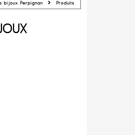
à bijoux Perpignan
Produits
IJOUX