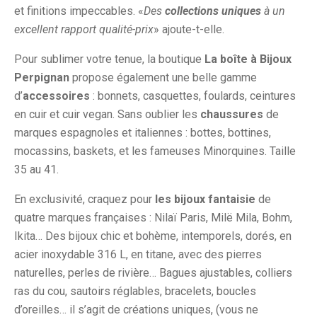
et finitions impeccables. «
Des
collections uniques
à un
excellent rapport qualité-prix
» ajoute-t-elle.
Pour sublimer votre tenue, la boutique
La boîte à Bijoux
Perpignan
propose également une belle gamme
d’
accessoires
: bonnets, casquettes, foulards, ceintures
en cuir et cuir vegan. Sans oublier les
chaussures
de
marques espagnoles et italiennes : bottes, bottines,
mocassins, baskets, et les fameuses Minorquines. Taille
35 au 41.
En exclusivité, craquez pour
les bijoux fantaisie
de
quatre marques françaises : Nilaï Paris, Milë Mila, Bohm,
Ikita… Des bijoux chic et bohème, intemporels, dorés, en
acier inoxydable 316 L, en titane, avec des pierres
naturelles, perles de rivière… Bagues ajustables, colliers
ras du cou, sautoirs réglables, bracelets, boucles
d’oreilles… il s’agit de créations uniques, (vous ne