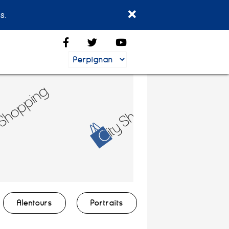
s.
Alentours
Portraits