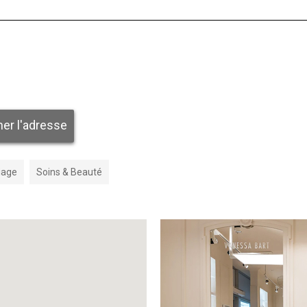
her l'adresse
iage
Soins & Beauté