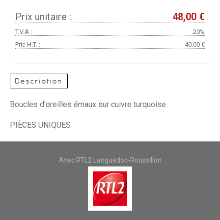
Prix unitaire :
48,00 €
T.V.A :
20%
Pric H.T. :
40,00 €
Description
Boucles d'oreilles émaux sur cuivre turquoise
PIÈCES UNIQUES
Avec RTL2 Languedoc-Roussillon