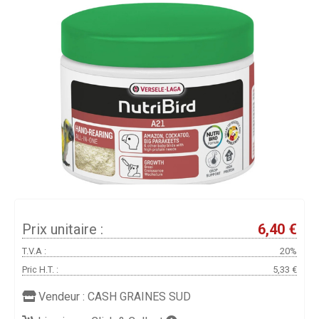
Prix unitaire :
6,40 €
T.V.A :
20%
Pric H.T. :
5,33 €
Vendeur :
CASH GRAINES SUD